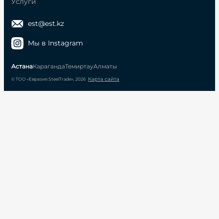
Услуги
est@est.kz
Мы в Instagram
Астана
Караганда
Темиртау
Алматы
Карта сайта
© ТОО «Евразия SteelTrade», 2026