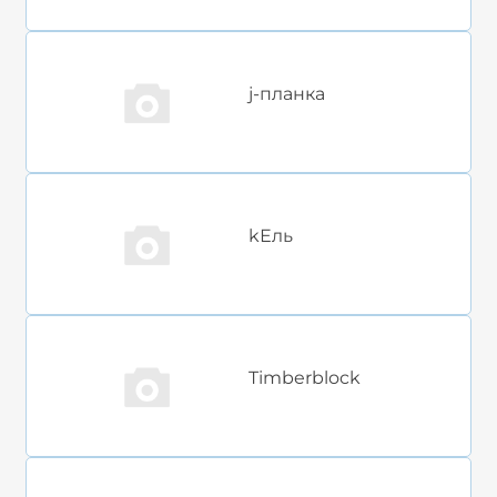
j-планка
kЕль
Timberblock