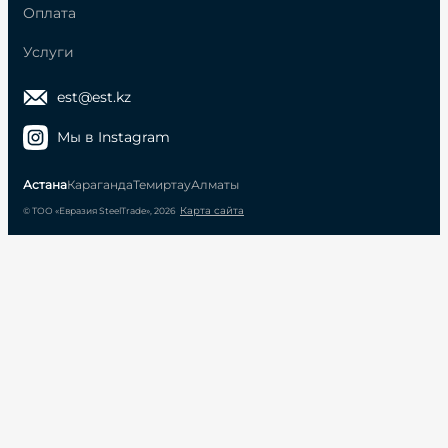
Оплата
Услуги
est@est.kz
Мы в Instagram
Астана
Караганда
Темиртау
Алматы
Карта сайта
© ТОО «Евразия SteelTrade», 2026