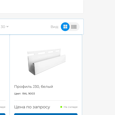
30
Вид:
Профиль J30, белый
Цвет:
RAL 9003
Цена по запросу
ладе
На складе