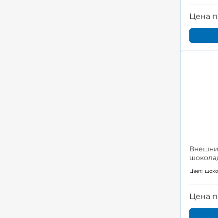
Цена п
Внешний
шокола
Цвет:
шок
Цена п