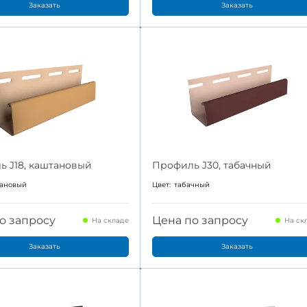
Заказать
Заказать
 J18, каштановый
Профиль J30, табачный
ановый
Цвет:
табачный
о запросу
Цена по запросу
На складе
На ск
Заказать
Заказать
фасад