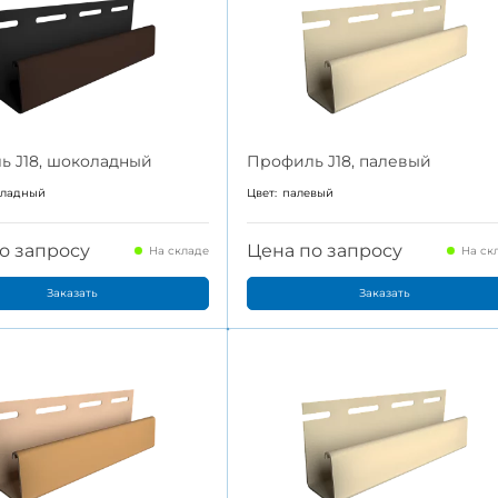
ь J18, шоколадный
Профиль J18, палевый
оладный
Цвет:
палевый
о запросу
Цена по запросу
На складе
На ск
Заказать
Заказать
робнее
Подробнее