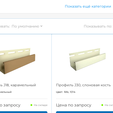
Показать ещё категории
вать:
По умолчанию
Показывать по:
 J18, карамельный
Профиль J30, слоновая кость
мельный
Цвет:
RAL 1014
о запросу
Цена по запросу
На складе
На ск