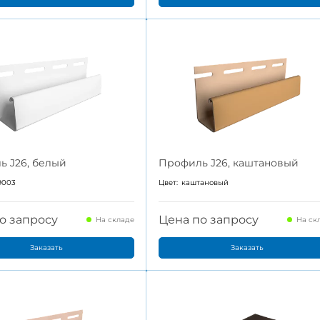
ь J26, белый
Профиль J26, каштановый
9003
Цвет:
каштановый
о запросу
Цена по запросу
На складе
На ск
Заказать
Заказать