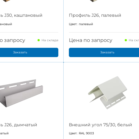
ь J30, каштановый
Профиль J26, палевый
ановый
Цвет:
палевый
о запросу
Цена по запросу
На складе
На ск
Заказать
Заказать
ь J26, дымчатый
Внешний угол 75/30, белый
чатый
Цвет:
RAL 9003