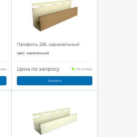
Профиль J26, карамельный
Цвет:
карамельный
Цена по запросу
ладе
На складе
Заказать