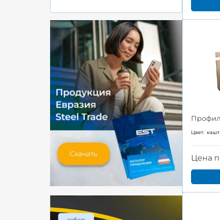
Профиль
Цвет:
кашт
Цена п
забор