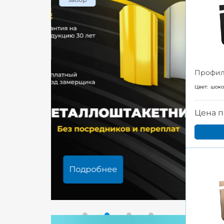
Профил
Цвет:
шок
Цена п
Подробнее
Под