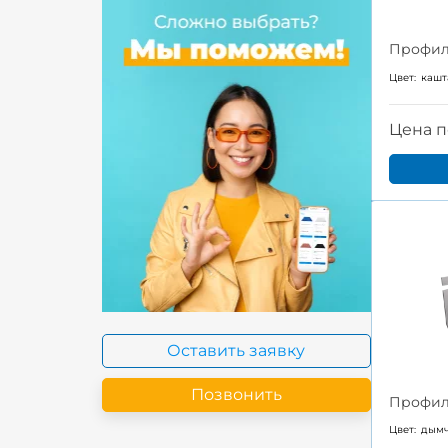
Профил
Цвет:
кашт
Цена п
Оставить заявку
Позвонить
Профил
Цвет:
дым