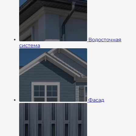
Водосточная
система
Фасад