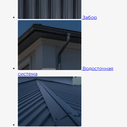
Забор
Водосточная
система