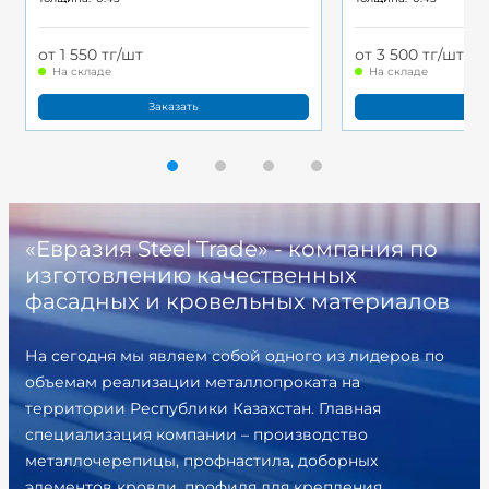
от 1 550 тг/шт
от 3 500 тг/шт
На складе
На складе
Заказать
Зак
«Евразия Steel Trade» - компания по
изготовлению качественных
фасадных и кровельных материалов
На сегодня мы являем собой одного из лидеров по
объемам реализации металлопроката на
территории Республики Казахстан. Главная
специализация компании – производство
металлочерепицы, профнастила, доборных
элементов кровли, профиля для крепления