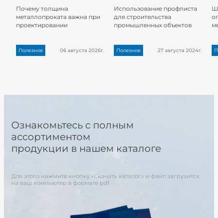
Почему толщина
Использование профлиста
Ш
металлопроката важна при
для строительства
о
проектировании
промышленных объектов
м
Полезное
06 августа 2026г.
Полезное
27 августа 2024г.
П
Ознакомьтесь с полным
ассортиментом
продукции в нашем каталоге
Для этого нажмите кнопку «Скачать каталог» и файл загрузится
на ваш компьютер в формате pdf