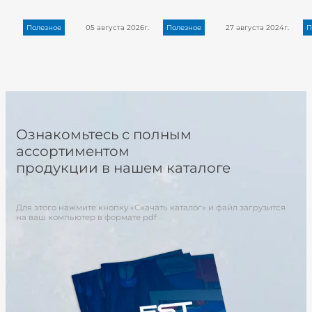
Полезное
05 августа 2026г.
Полезное
27 августа 2024г.
П
Ознакомьтесь с полным
ассортиментом
продукции в нашем каталоге
Для этого нажмите кнопку «Скачать каталог» и файл загрузится
на ваш компьютер в формате pdf