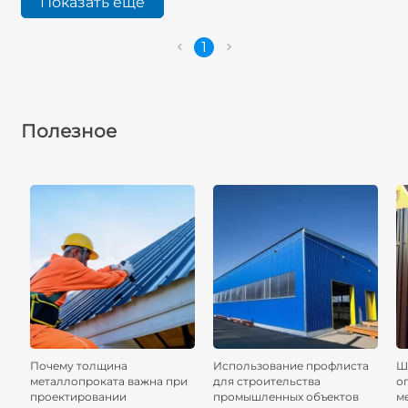
Показать ещё
1
Полезное
Почему толщина
Использование профлиста
Ш
металлопроката важна при
для строительства
о
проектировании
промышленных объектов
м