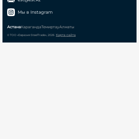
Мы в Instagram
Астана
Караганда
Темиртау
Алматы
Карта сайта
© ТОО «Евразия SteelTrade», 2026