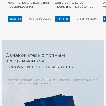
металлопроката важна при
для строительства
о
проектировании
промышленных объектов
м
Полезное
08 августа 2026г.
Полезное
27 августа 2024г.
П
Ознакомьтесь с полным
ассортиментом
продукции в нашем каталоге
Для этого нажмите кнопку «Скачать каталог» и файл загрузится
на ваш компьютер в формате pdf