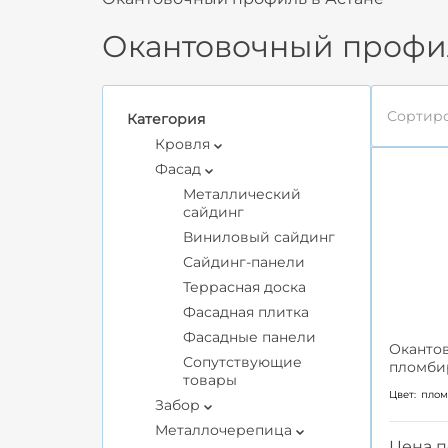
Окантовочный профил
Сортиро
Категория
Кровля
Фасад
Металлический
сайдинг
Виниловый сайдинг
Сайдинг-панели
Террасная доска
Фасадная плитка
Фасадные панели
Оканто
Сопутствующие
пломби
товары
Цвет:
пло
Забор
Металлочерепица
Цена п