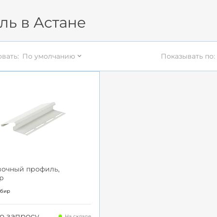
ь в Астане
вать:
По умолчанию
Показывать по:
вочный профиль,
р
мбир
о запросу
На складе