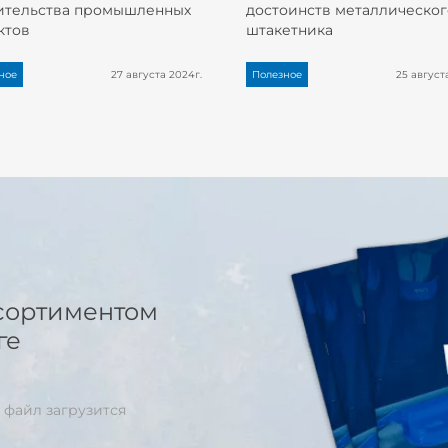
ительства промышленных
достоинств металлическог
ктов
штакетника
ное
27 августа 2024г.
Полезное
25 август
сортиментом
ге
 файл загрузится