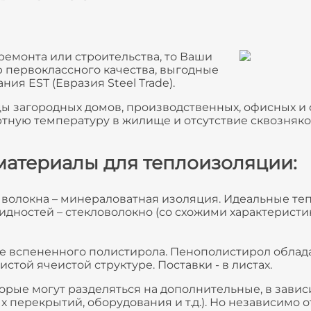
ремонта или строительства, то Ваши
 первоклассного качества, выгодные
ия EST (Евразия Steel Trade).
цы загородных домов, производственных, офисных и
тную температуру в жилище и отсутствие сквозняков
материалы для теплоизоляции:
о волокна – минераловатная изоляция. Идеальные т
видностей – стекловолокно (со схожими характеристи
ве вспененного полистирола. Пенополистирол обла
стой ячеистой структуре. Поставки - в листах.
орые могут разделяться на дополнительные, в зави
х перекрытий, оборудования и т.д.). Но независимо 