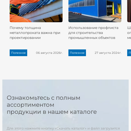
Почему толщина
Использование профлиста
Ш
металлопроката важна при
для строительства
о
проектировании
промышленных объектов
м
Полезное
06 августа 2026г.
Полезное
27 августа 2024г.
П
Ознакомьтесь с полным
ассортиментом
продукции в нашем каталоге
Для этого нажмите кнопку «Скачать каталог» и файл загрузится