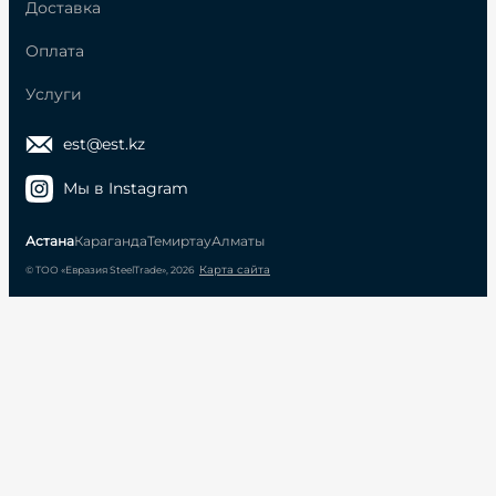
Доставка
Оплата
Услуги
est@est.kz
Мы в Instagram
Астана
Караганда
Темиртау
Алматы
Карта сайта
© ТОО «Евразия SteelTrade», 2026