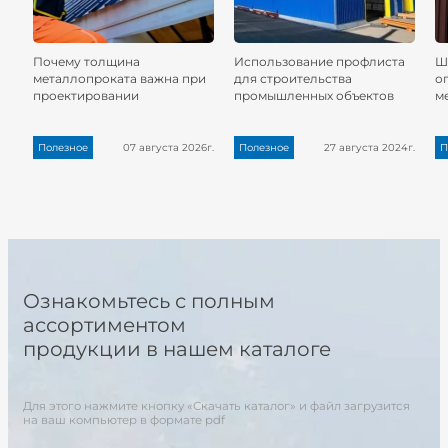
Почему толщина
Использование профлиста
Ш
металлопроката важна при
для строительства
о
проектировании
промышленных объектов
м
Полезное
07 августа 2026г.
Полезное
27 августа 2024г.
П
Ознакомьтесь с полным
ассортиментом
продукции в нашем каталоге
Для этого нажмите кнопку «Скачать каталог» и файл загрузится
на ваш компьютер в формате pdf