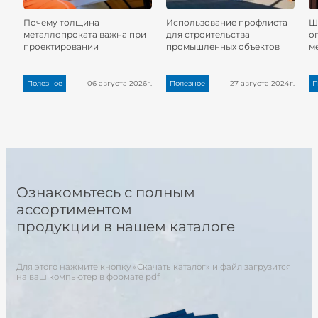
Почему толщина
Использование профлиста
Ш
металлопроката важна при
для строительства
о
проектировании
промышленных объектов
м
Полезное
06 августа 2026г.
Полезное
27 августа 2024г.
П
Ознакомьтесь с полным
ассортиментом
продукции в нашем каталоге
Для этого нажмите кнопку «Скачать каталог» и файл загрузится
на ваш компьютер в формате pdf