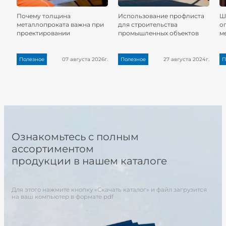
Почему толщина
Использование профлиста
Ш
металлопроката важна при
для строительства
о
проектировании
промышленных объектов
м
Полезное
07 августа 2026г.
Полезное
27 августа 2024г.
П
Ознакомьтесь с полным
ассортиментом
продукции в нашем каталоге
Для этого нажмите кнопку «Скачать каталог» и файл загрузится
на ваш компьютер в формате pdf