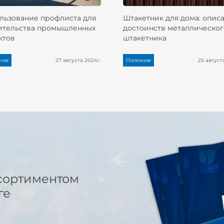
льзование профлиста для
Штакетник для дома: опис
ительства промышленных
достоинств металлическог
ктов
штакетника
ное
27 августа 2024г.
Полезное
25 август
сортиментом
ге