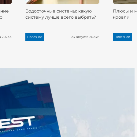
ание
Водосточные системы: какую
Плюсы и 
о
систему лучше всего выбрать?
кровли
а 2024г.
Полезное
24 августа 2024г.
Полезное