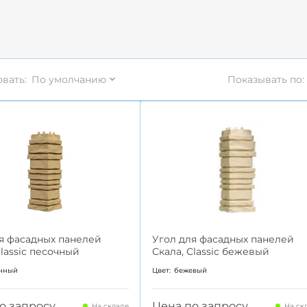
вать:
По умолчанию
Показывать по:
я фасадных панелей
Угол для фасадных панелей
Classic песочный
Скала, Classic бежевый
чный
Цвет:
бежевый
о запросу
Цена по запросу
На складе
На ск