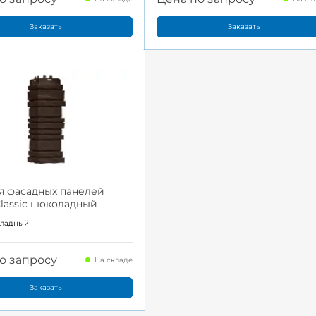
Заказать
Заказать
я фасадных панелей
Classic шоколадный
оладный
о запросу
На складе
Заказать