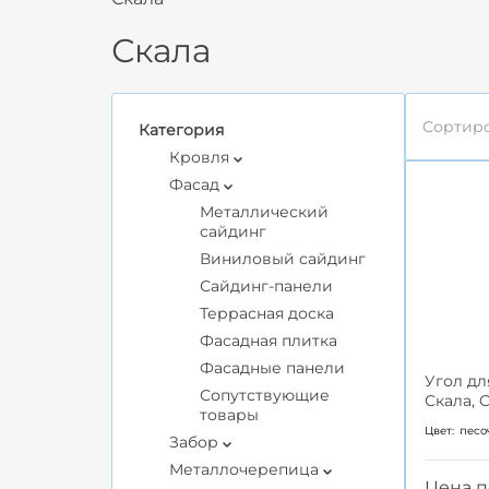
Скала
Сортиро
Категория
Кровля
Фасад
Металлический
сайдинг
Виниловый сайдинг
Сайдинг-панели
Террасная доска
Фасадная плитка
Фасадные панели
Угол дл
Сопутствующие
Скала, 
товары
Цвет:
песо
Забор
Металлочерепица
Цена п