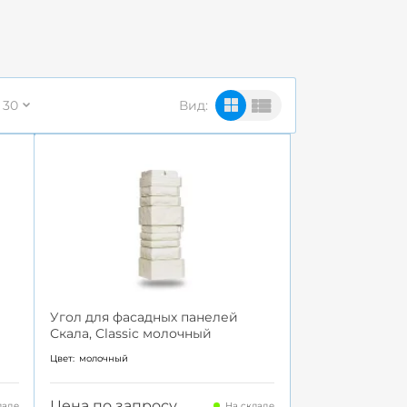
30
Вид:
Угол для фасадных панелей
Скала, Classic молочный
Цвет:
молочный
Цена по запросу
ладе
На складе