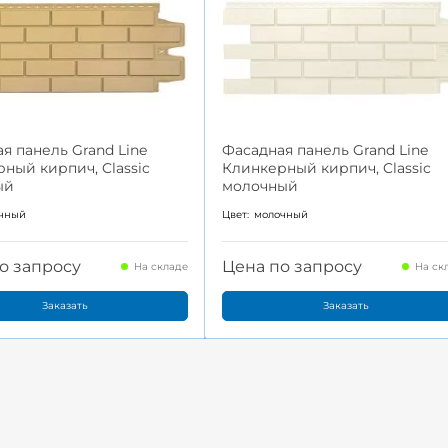
фасад
я панель Grand Line
Фасадная панель Grand Line
ный кирпич, Classic
Клинкерный кирпич, Classic
ый
молочный
чный
Цвет:
молочный
о запросу
Цена по запросу
На складе
На ск
Заказать
Заказать