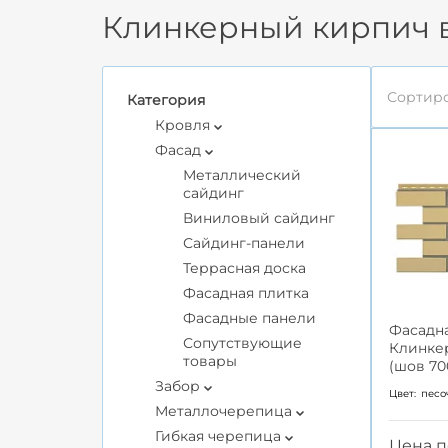
Клинкерный кирпич в
Сортиро
Категория
Кровля
Фасад
Металлический
сайдинг
Виниловый сайдинг
Сайдинг-панели
Террасная доска
Фасадная плитка
Фасадные панели
Фасадна
Сопутствующие
Клинке
товары
(шов 70
Забор
Цвет:
песо
Металлочерепица
Гибкая черепица
Цена п