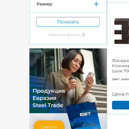
Размер
Фасадна
Клинке
(шов 7
Цвет:
шок
Цена п