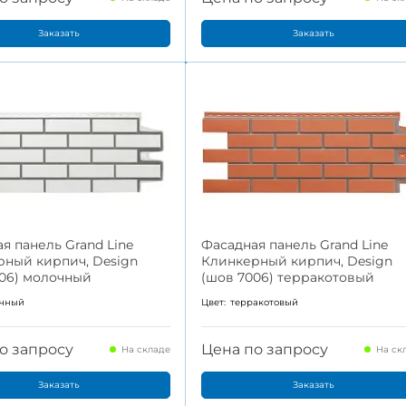
Заказать
Заказать
я панель Grand Line
Фасадная панель Grand Line
рный кирпич, Design
Клинкерный кирпич, Design
06) молочный
(шов 7006) терракотовый
очный
Цвет:
терракотовый
о запросу
Цена по запросу
На складе
На ск
Заказать
Заказать