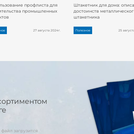
льзование профлиста для
Штакетник для дома: опис
ительства промышленных
достоинств металлическог
ктов
штакетника
ное
27 августа 2024г.
Полезное
25 август
сортиментом
ге
 файл загрузится