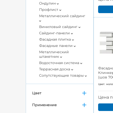
Ондулин
Профлист
Металлический сайдинг
Виниловый сайдинг
Сайдинг-панели
Фасадная плитка
Фасадные панели
Металлический
штакетник
Водосточная система
Фасадна
Террасная доска
Клинке
Сопутствующие товары
(шов 70
Цвет:
мол
Цвет
Цена п
Применение