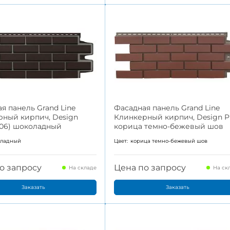
я панель Grand Line
Фасадная панель Grand Line
рный кирпич, Design
Клинкерный кирпич, Design P
006) шоколадный
корица темно-бежевый шов
оладный
Цвет:
корица темно-бежевый шов
о запросу
Цена по запросу
На складе
На ск
Заказать
Заказать