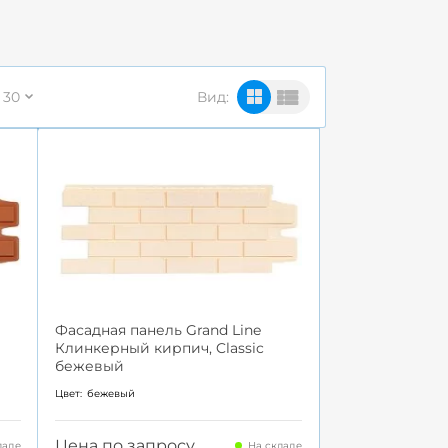
30
Вид:
Фасадная панель Grand Line
Клинкерный кирпич, Classic
бежевый
Цвет:
бежевый
Цена по запросу
ладе
На складе