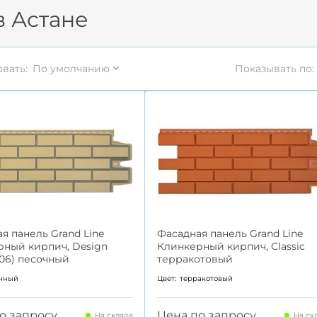
 Астане
вать:
По умолчанию
Показывать по:
я панель Grand Line
Фасадная панель Grand Line
рный кирпич, Design
Клинкерный кирпич, Classic
06) песочный
терракотовый
чный
Цвет:
терракотовый
о запросу
Цена по запросу
На складе
На ск