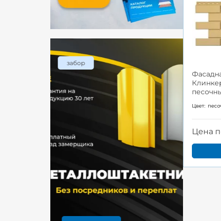
забор
Фасадна
Клинкер
песочн
Цвет:
песо
Цена п