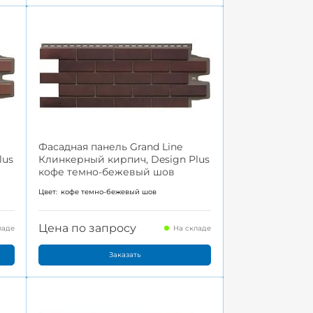
Фасадная панель Grand Line
lus
Клинкерный кирпич, Design Plus
кофе темно-бежевый шов
Цвет:
кофе темно-бежевый шов
Цена по запросу
ладе
На складе
Заказать