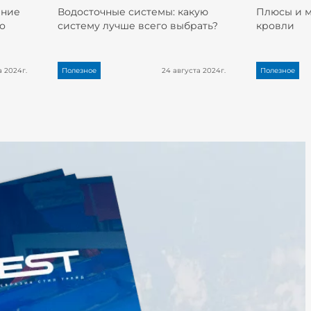
ание
Водосточные системы: какую
Плюсы и 
о
систему лучше всего выбрать?
кровли
а 2024г.
Полезное
24 августа 2024г.
Полезное