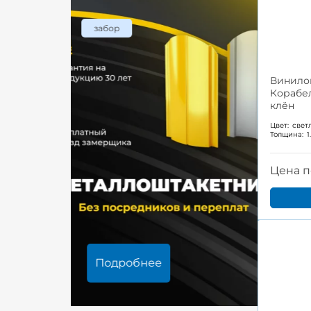
забор
Винило
Корабе
клён
Цвет:
свет
Толщина:
1
Цена п
Подробнее
Под