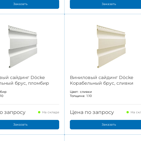
Заказать
Заказать
вый сайдинг Döcke
Виниловый сайдинг Döcke
льный брус, пломбир
Корабельный брус, сливки
мбир
Цвет:
сливки
.10
Толщина:
1.10
о запросу
Цена по запросу
На складе
На ск
Заказать
Заказать