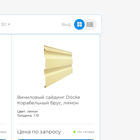
30
Вид:
Виниловый сайдинг Döcke
Корабельный брус, лимон
Цвет:
лимон
Толщина:
1.10
Цена по запросу
ладе
На складе