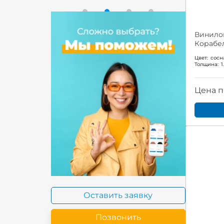
Винило
Корабел
Цвет:
сосн
Толщина:
1
Цена п
Оставить заявку
Позвонить