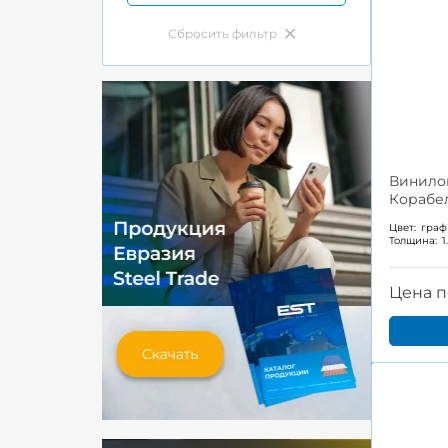
Винило
Корабел
Цвет:
граф
Толщина:
1
Цена п