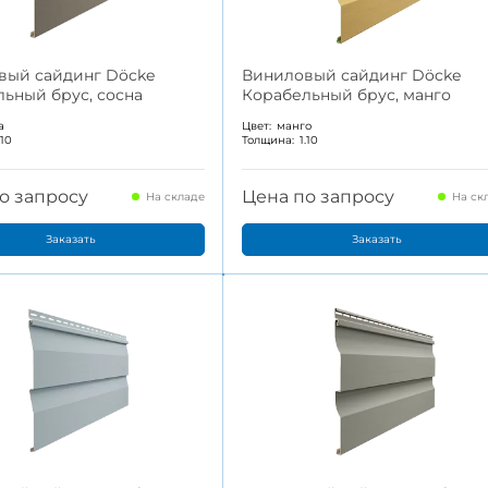
вый сайдинг Döcke
Виниловый сайдинг Döcke
ьный брус, сосна
Корабельный брус, манго
а
Цвет:
манго
.10
Толщина:
1.10
о запросу
Цена по запросу
На складе
На ск
Заказать
Заказать