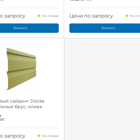
о запросу
Цена по запросу
На складе
На ск
Заказать
Заказать
вый сайдинг Döcke
ьный брус, олива
а
.00
о запросу
На складе