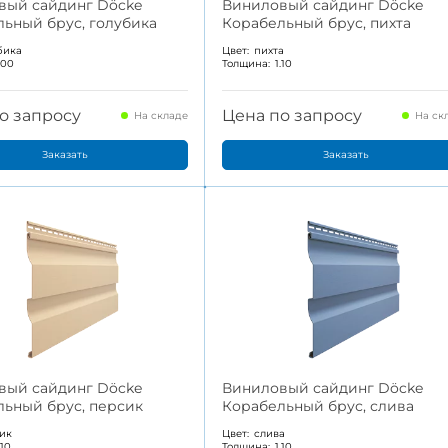
вый сайдинг Döcke
Виниловый сайдинг Döcke
ьный брус, голубика
Корабельный брус, пихта
бика
Цвет:
пихта
.00
Толщина:
1.10
о запросу
Цена по запросу
На складе
На ск
Заказать
Заказать
вый сайдинг Döcke
Виниловый сайдинг Döcke
ьный брус, персик
Корабельный брус, слива
ик
Цвет:
слива
.10
Толщина:
1.10