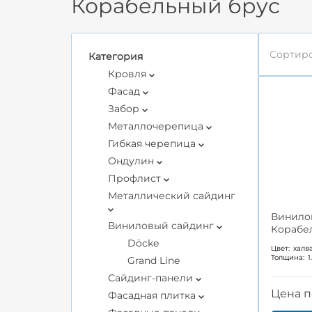
Корабельный брус
Сортиро
Категория
Кровля
Фасад
Забор
Металлочерепица
Гибкая черепица
Ондулин
Профлист
Металлический сайдинг
Винило
Виниловый сайдинг
Корабел
Döcke
Цвет:
халв
Толщина:
1
Grand Line
Сайдинг-панели
Цена п
Фасадная плитка