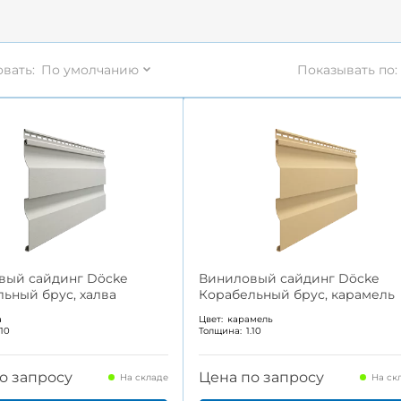
вать:
По умолчанию
Показывать по:
вый сайдинг Döcke
Виниловый сайдинг Döcke
ьный брус, халва
Корабельный брус, карамель
а
Цвет:
карамель
.10
Толщина:
1.10
о запросу
Цена по запросу
На складе
На ск