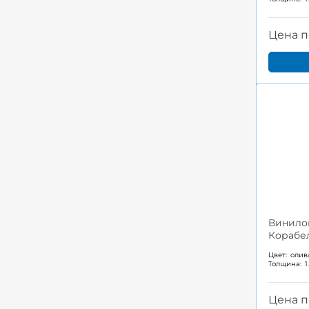
Цена п
Винило
Корабел
Цвет:
олив
Толщина:
1
Цена п