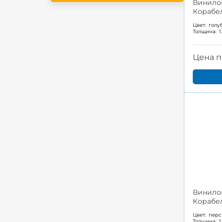
Винило
Корабел
Цвет:
голу
Толщина:
1
Цена п
Винило
Корабел
Цвет:
перс
Толщина:
1