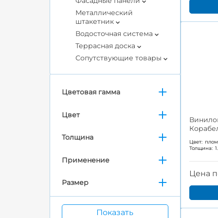
Фасадные панели
Металлический
штакетник
Водосточная система
Террасная доска
Сопутствующие товары
Цветовая гамма
Цвет
Винило
Корабе
Толщина
Цвет:
пло
Толщина:
1
Применение
Цена п
Размер