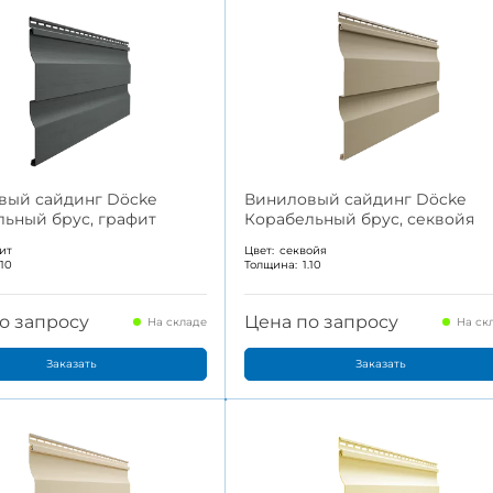
вый сайдинг Döcke
Виниловый сайдинг Döcke
ьный брус, графит
Корабельный брус, секвойя
ит
Цвет:
секвойя
.10
Толщина:
1.10
о запросу
Цена по запросу
На складе
На ск
Заказать
Заказать