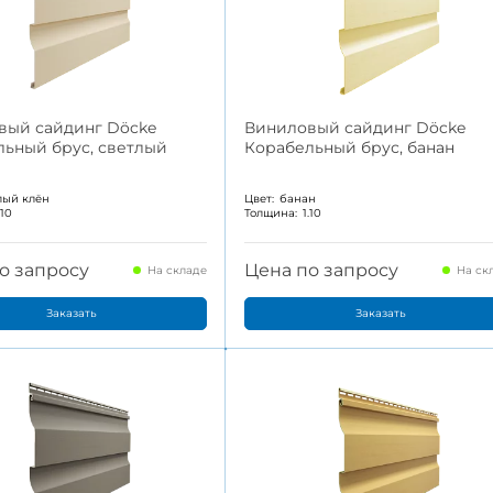
фасад
вый сайдинг Döcke
Виниловый сайдинг Döcke
льный брус, светлый
Корабельный брус, банан
лый клён
Цвет:
банан
.10
Толщина:
1.10
о запросу
Цена по запросу
На складе
На ск
Заказать
Заказать
робнее
Подробнее