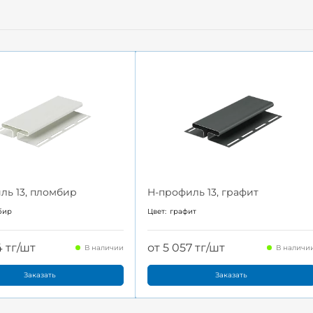
ль 13, пломбир
H-профиль 13, графит
бир
Цвет:
графит
4 тг/шт
от 5 057 тг/шт
В наличии
В наличи
Заказать
Заказать