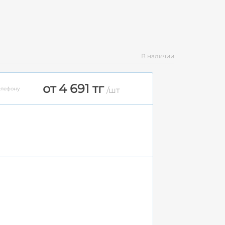
В наличии
от 4 691 тг
елефону
/шт