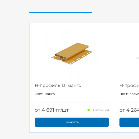
H-профиль 13, манго
H-профи
Цвет:
манго
Цвет:
плом
от 4 691 тг/шт
от 4 26
В наличии
Заказать