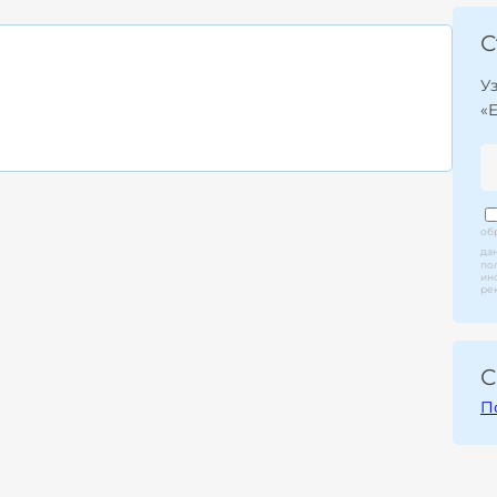
С
У
«
об
да
по
ин
ре
С
П