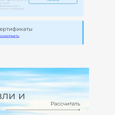
лучение
формационных и
кламных сообщений
ертификаты
осмотреть
вли и
Рассчитать