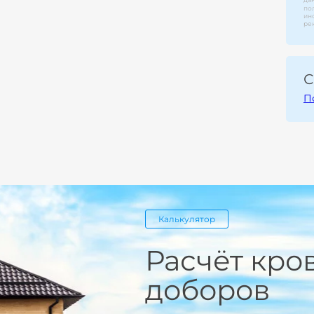
по
ин
ре
С
П
Калькулятор
Расчёт кро
доборов