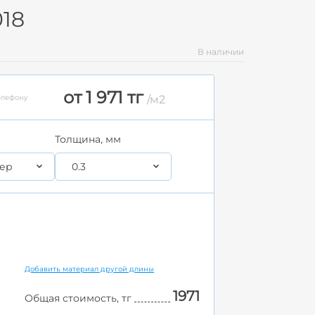
018
В наличии
от 1 971 тг
елефону
/м2
Толщина, мм
ер
0.3
Добавить материал другой длины
1971
Общая стоимость, тг