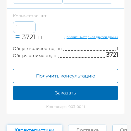
Количество, шт
3721
тг
Добавить материал другой длины
Общее количество, шт
1
3721
Общая стоимость, тг
Получить консультацию
Заказать
Код товара: 003-0041
Характеристики
Доставка
Опл