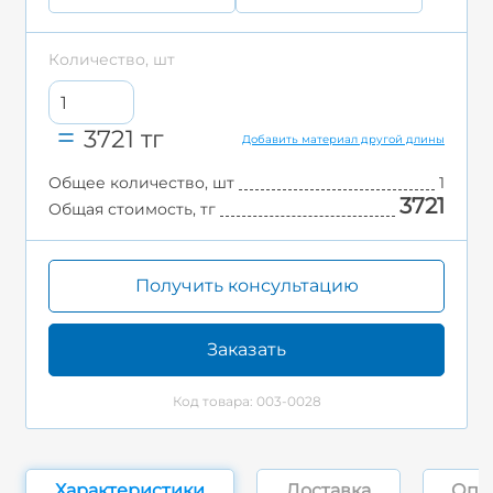
Количество, шт
3721
тг
Добавить материал другой длины
Общее количество, шт
1
3721
Общая стоимость, тг
Получить консультацию
Заказать
Код товара: 003-0028
Характеристики
Доставка
Опл