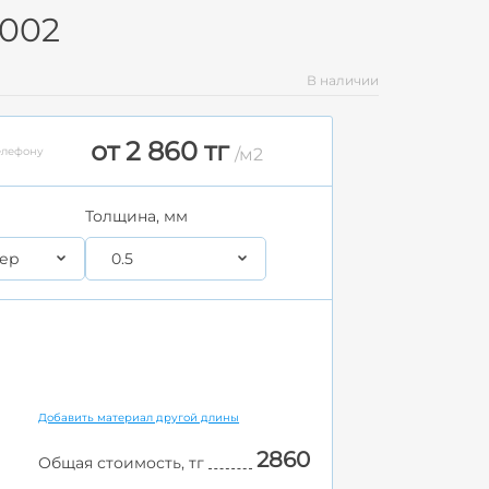
9002
В наличии
от 2 860 тг
елефону
/м2
Толщина, мм
ер
0.5
Добавить материал другой длины
2860
Общая стоимость, тг