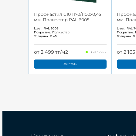
Профнастил С10 1170/1100x0,45
Профнаст
мм, Полиэстер RAL 6005
мм, Пол
Цвет:
RAL 6005
Цвет:
RAL 7
Покрытие:
Полиэстер
Покрытие:
Толщина:
0.45
Толщина:
0
от 2 499 тг/м2
от 2 165
В наличии
Заказать