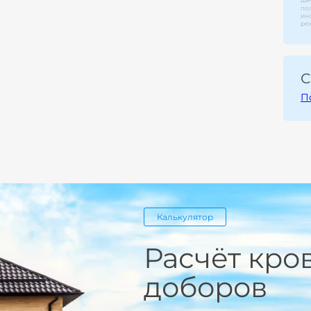
по
ин
ре
С
П
Калькулятор
Расчёт кро
доборов