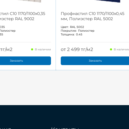
ил С10 1170/1100x0,35
Профнастил С10 1170/1100x0,45
иэстер RAL 9002
мм, Полиэстер RAL 5002
035
Цвет:
RAL 5002
Полиэстер
Покрытие:
Полиэстер
.35
Толщина:
0.45
 тг/м2
от 2 499 тг/м2
В наличии
В наличи
Заказать
Заказать