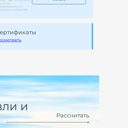
лучение
формационных и
кламных сообщений
ертификаты
осмотреть
вли и
Рассчитать