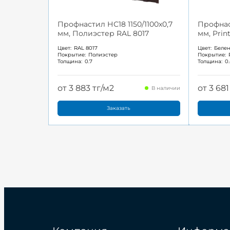
Профнастил НС18 1150/1100x0,7
Профнаст
мм, Полиэстер RAL 8017
мм, Pri
Цвет:
RAL 8017
Цвет:
Беле
Покрытие:
Полиэстер
Покрытие:
Толщина:
0.7
Толщина:
0
от 3 883 тг/м2
от 3 681
В наличии
Заказать