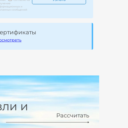
лучение
формационных и
кламных сообщений
ертификаты
осмотреть
вли и
Рассчитать