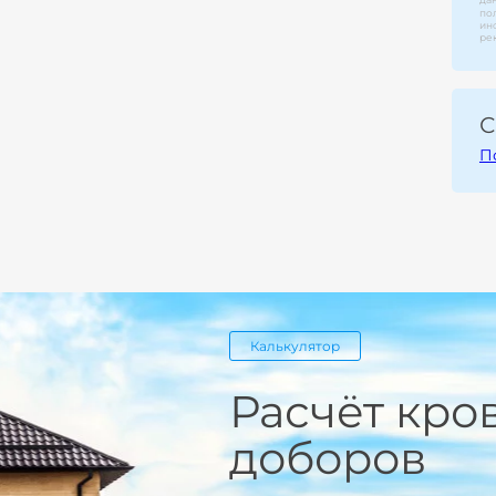
по
ин
ре
С
П
Калькулятор
Расчёт кро
доборов