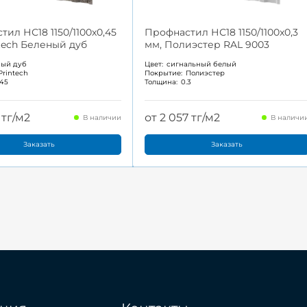
ил НС18 1150/1100x0,45
Профнастил НС18 1150/1100x0,3
ntech Беленый дуб
мм, Полиэстер RAL 9003
ный дуб
Цвет:
сигнальный белый
Printech
Покрытие:
Полиэстер
.45
Толщина:
0.3
 тг/м2
от 2 057 тг/м2
В наличии
В наличи
Заказать
Заказать