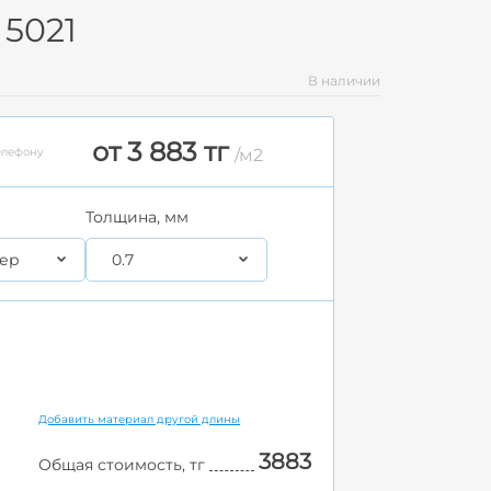
 5021
В наличии
от 3 883 тг
елефону
/м2
Толщина, мм
ер
0.7
Добавить материал другой длины
3883
Общая стоимость, тг