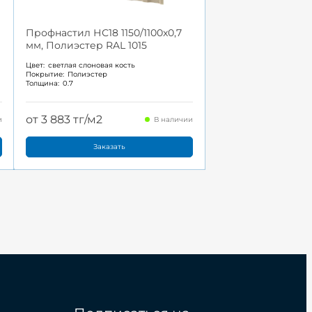
Профнастил НС18 1150/1100x0,7
мм, Полиэстер RAL 1015
Цвет:
светлая слоновая кость
Покрытие:
Полиэстер
Толщина:
0.7
от 3 883 тг/м2
и
В наличии
Заказать