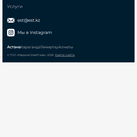
Услуги
est@est.kz
Мы в Instagram
Астана
Караганда
Темиртау
Алматы
Карта сайта
© ТОО «Евразия SteelTrade», 2026