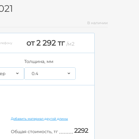
021
В наличии
от 2 292 тг
елефону
/м2
Толщина, мм
ер
0.4
Добавить материал другой длины
2292
Общая стоимость, тг