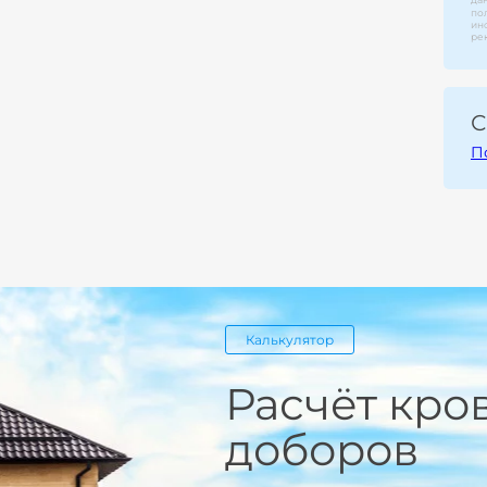
по
ин
ре
С
П
Калькулятор
Расчёт кро
доборов