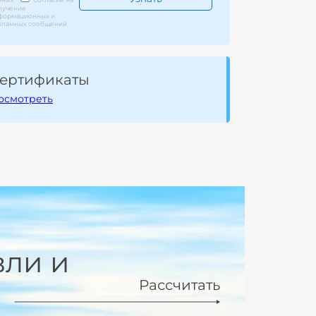
лучение
формационных и
кламных сообщений
ертификаты
осмотреть
вли и
Рассчитать