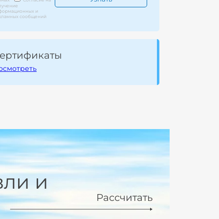
лучение
формационных и
кламных сообщений
ертификаты
осмотреть
вли и
Рассчитать