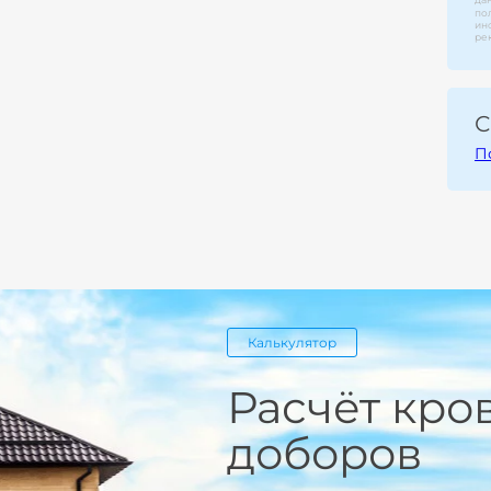
по
ин
ре
С
П
Калькулятор
Расчёт кро
доборов