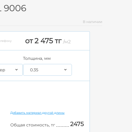
L 9006
В наличии
от 2 475 тг
елефону
/м2
Толщина, мм
ер
0.35
Добавить материал другой длины
2475
Общая стоимость, тг