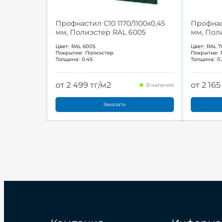
Профнастил С10 1170/1100x0,45
Профнаст
мм, Полиэстер RAL 6005
мм, Пол
Цвет:
RAL 6005
Цвет:
RAL 7
Покрытие:
Полиэстер
Покрытие:
Толщина:
0.45
Толщина:
0
от 2 499 тг/м2
от 2 165
В наличии
Заказать