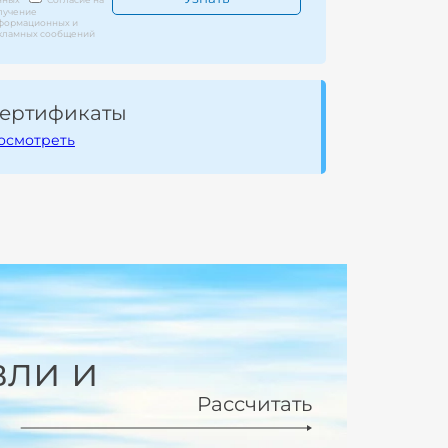
лучение
формационных и
кламных сообщений
ертификаты
осмотреть
вли и
Рассчитать