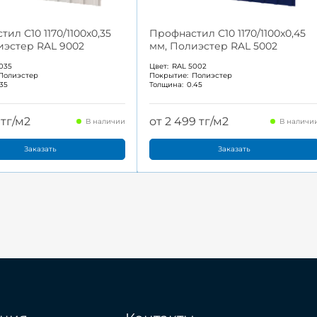
ил С10 1170/1100x0,35
Профнастил С10 1170/1100x0,45
иэстер RAL 9002
мм, Полиэстер RAL 5002
035
Цвет:
RAL 5002
Полиэстер
Покрытие:
Полиэстер
.35
Толщина:
0.45
 тг/м2
от 2 499 тг/м2
В наличии
В наличи
Заказать
Заказать