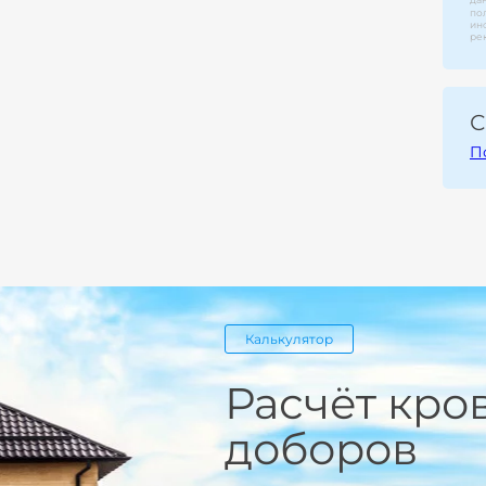
по
ин
ре
С
П
Калькулятор
Расчёт кро
доборов