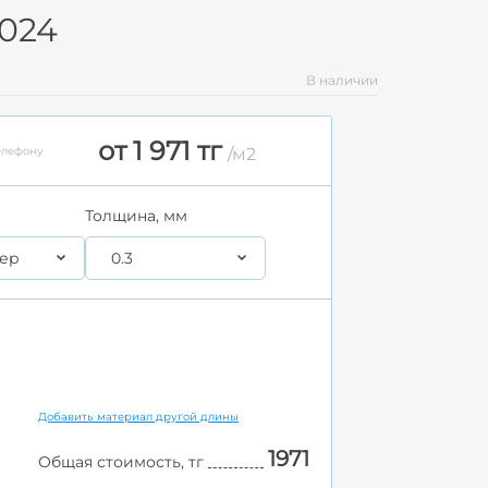
7024
В наличии
от 1 971 тг
елефону
/м2
Толщина, мм
ер
0.3
Добавить материал другой длины
1971
Общая стоимость, тг