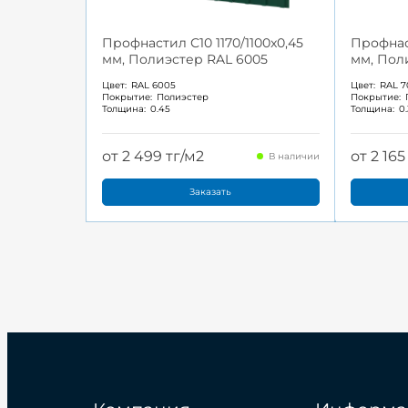
Профнастил С10 1170/1100x0,45
Профнаст
мм, Полиэстер RAL 6005
мм, Пол
Цвет:
RAL 6005
Цвет:
RAL 7
Покрытие:
Полиэстер
Покрытие:
Толщина:
0.45
Толщина:
0
от 2 499 тг/м2
от 2 165
В наличии
Заказать