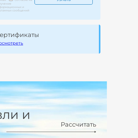
лучение
формационных и
кламных сообщений
ертификаты
осмотреть
вли и
Рассчитать