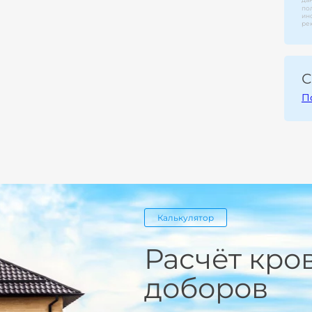
по
ин
ре
С
П
Калькулятор
Расчёт кро
доборов