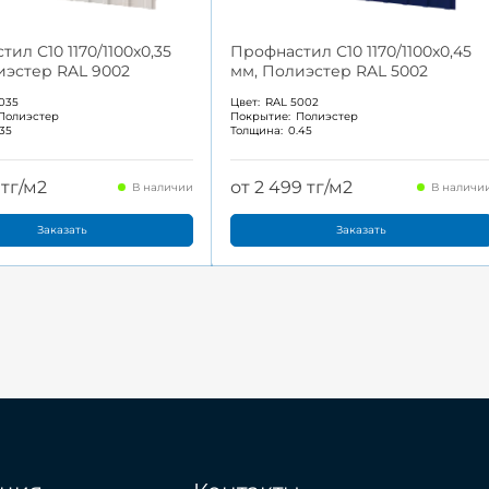
ил С10 1170/1100x0,35
Профнастил С10 1170/1100x0,45
иэстер RAL 9002
мм, Полиэстер RAL 5002
035
Цвет:
RAL 5002
Полиэстер
Покрытие:
Полиэстер
.35
Толщина:
0.45
 тг/м2
от 2 499 тг/м2
В наличии
В наличи
Заказать
Заказать