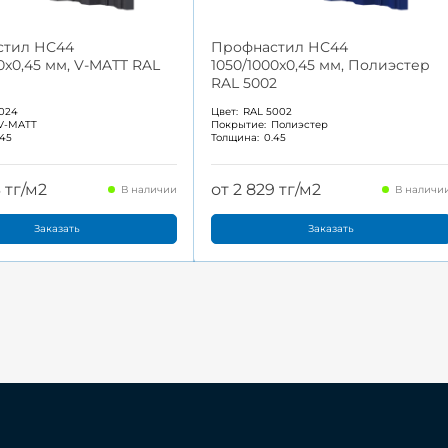
стил НС44
Профнастил НС44
0x0,45 мм, V-MATT RAL
1050/1000x0,45 мм, Полиэстер
RAL 5002
024
Цвет:
RAL 5002
V-MATT
Покрытие:
Полиэстер
.45
Толщина:
0.45
3 тг/м2
от 2 829 тг/м2
В наличии
В наличи
Заказать
Заказать