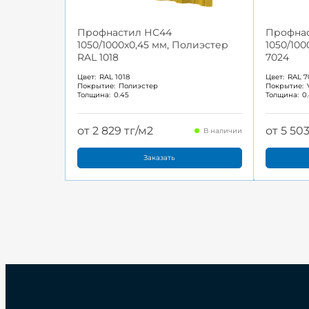
Профнастил НС44
Профна
1050/1000x0,45 мм, Полиэстер
1050/100
RAL 1018
7024
Цвет:
RAL 1018
Цвет:
RAL 7
Покрытие:
Полиэстер
Покрытие:
Толщина:
0.45
Толщина:
0
от 2 829 тг/м2
от 5 50
В наличии
Заказать