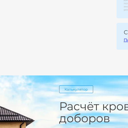
по
ин
ре
С
П
Калькулятор
Расчёт кро
доборов