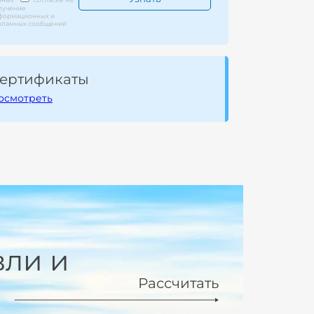
лучение
формационных и
кламных сообщений
ертификаты
осмотреть
вли и
Рассчитать