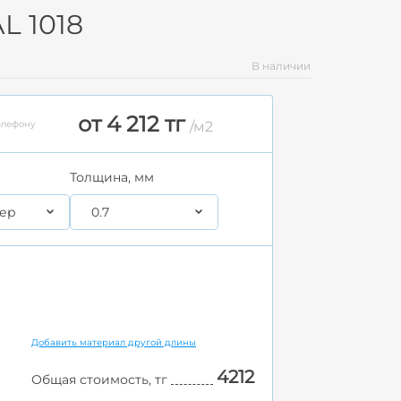
L 1018
В наличии
от 4 212 тг
елефону
/м2
Толщина, мм
ер
0.7
Добавить материал другой длины
4212
Общая стоимость, тг