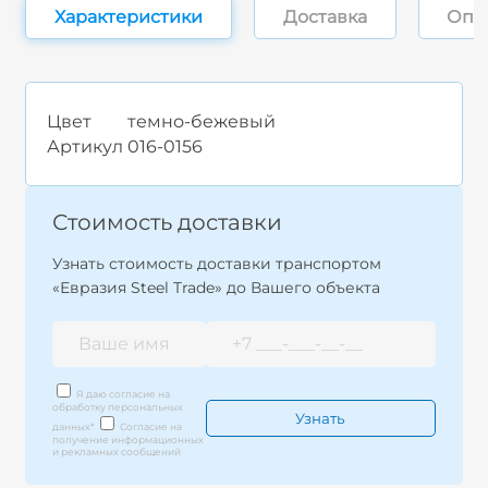
Характеристики
Доставка
Опл
Цвет
темно-бежевый
Артикул
016-0156
Стоимость доставки
Узнать стоимость доставки транспортом
«Евразия Steel Trade» до Вашего объекта
Я даю согласие на
обработку персональных
данных
*
Согласие на
получение информационных
и рекламных сообщений