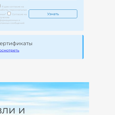
Я даю согласие на
работку персональных
нных
*
Согласие на
лучение
формационных и
кламных сообщений
ертификаты
осмотреть
вли и