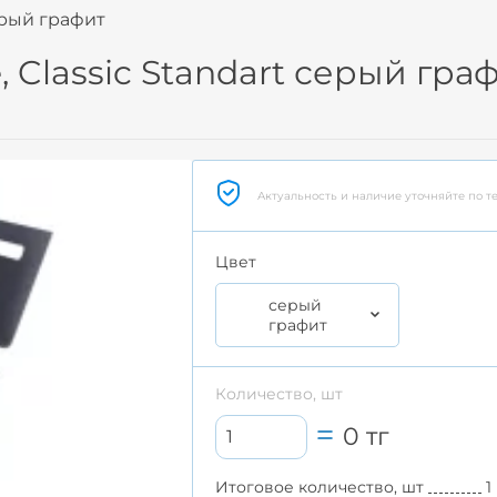
ерый графит
 Classic Standart серый гра
Актуальность и наличие уточняйте по т
Цвет
серый
графит
Количество, шт
0
тг
Итоговое количество, шт
1