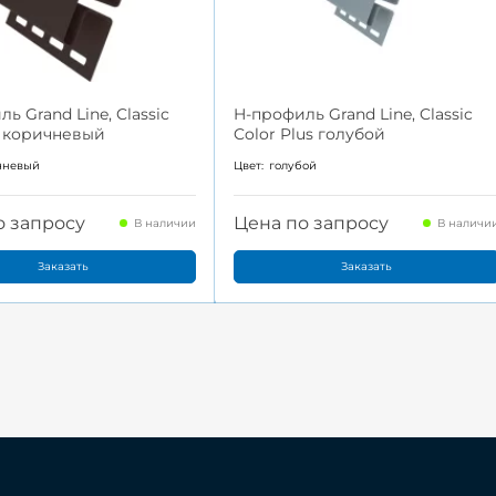
ь Grand Line, Classic
H-профиль Grand Line, Classic
t коричневый
Color Plus голубой
чневый
Цвет:
голубой
о запросу
Цена по запросу
В наличии
В наличи
Заказать
Заказать