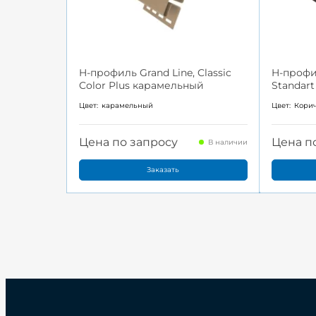
H-профиль Grand Line, Classic
H-профил
Color Plus карамельный
Standar
Цвет:
карамельный
Цвет:
Кори
Цена по запросу
Цена п
В наличии
Заказать