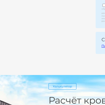
об
да
по
ин
ре
С
П
Калькулятор
Расчёт кро