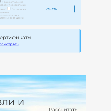
Я даю согласие на
работку персональных
нных
*
Согласие на
лучение
формационных и
кламных сообщений
ертификаты
осмотреть
вли и
Рассчитать