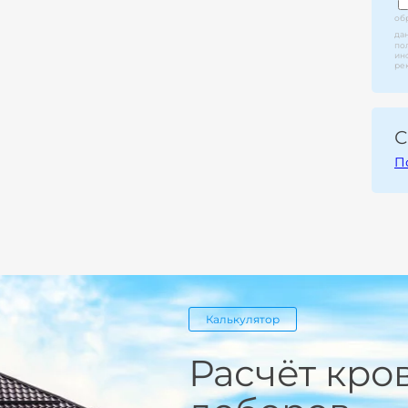
об
да
по
ин
ре
С
П
Калькулятор
Расчёт кро