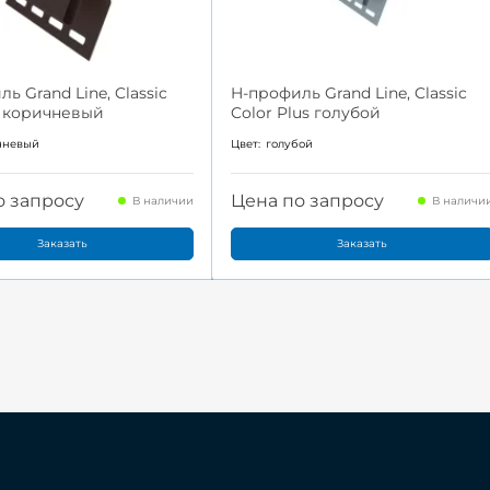
ь Grand Line, Classic
H-профиль Grand Line, Classic
t коричневый
Color Plus голубой
чневый
Цвет:
голубой
о запросу
Цена по запросу
В наличии
В наличи
Заказать
Заказать