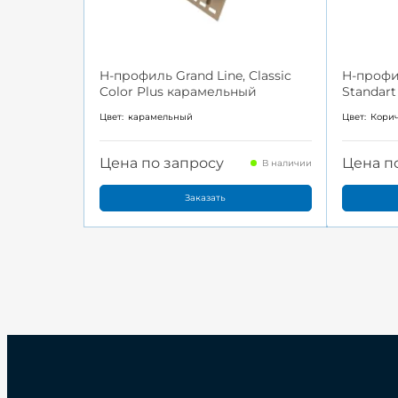
H-профиль Grand Line, Classic
H-профил
Color Plus карамельный
Standar
Цвет:
карамельный
Цвет:
Кори
Цена по запросу
Цена п
В наличии
Заказать