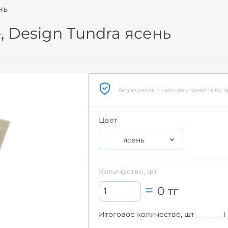
нь
, Design Tundra ясень
Актуальность и наличие уточняйте по т
Цвет
ясень
Количество, шт
0
тг
Итоговое количество, шт
1