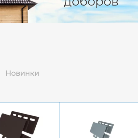
доборов
Новинки