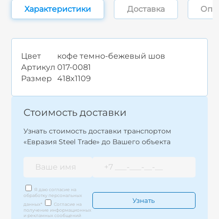
Характеристики
Доставка
Опл
Цвет
кофе темно-бежевый шов
Артикул
017-0081
Размер
418x1109
Стоимость доставки
Узнать стоимость доставки транспортом
«Евразия Steel Trade» до Вашего объекта
Я даю согласие на
обработку персональных
данных
*
Согласие на
получение информационных
и рекламных сообщений