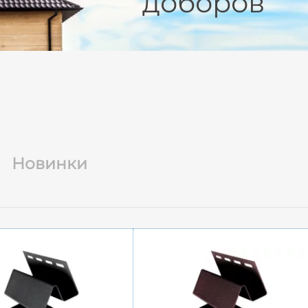
доборов
Новинки