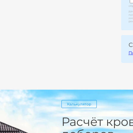
об
да
по
ин
ре
С
П
Калькулятор
Расчёт кро