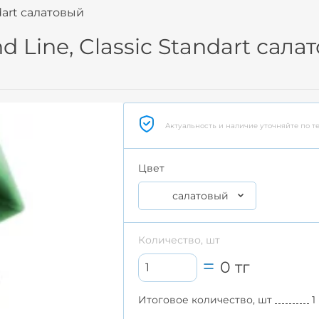
dart салатовый
 Line, Classic Standart сала
Актуальность и наличие уточняйте по т
Цвет
салатовый
Количество, шт
0
тг
Итоговое количество, шт
1