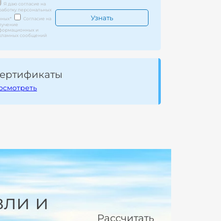
Я даю согласие на
работку персональных
нных
*
Согласие на
лучение
формационных и
кламных сообщений
ертификаты
осмотреть
вли и
Рассчитать