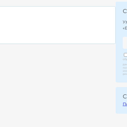
С
У
«
об
да
по
ин
ре
С
П