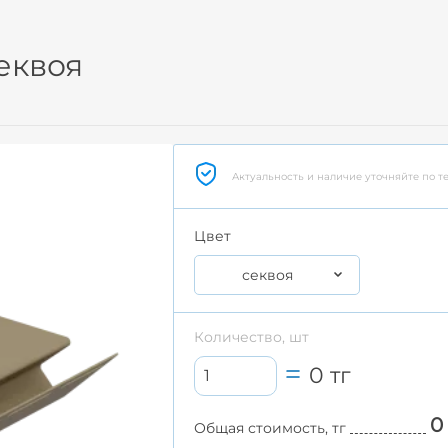
еквоя
Актуальность и наличие уточняйте по т
Цвет
секвоя
Количество, шт
0
тг
0
Общая стоимость, тг