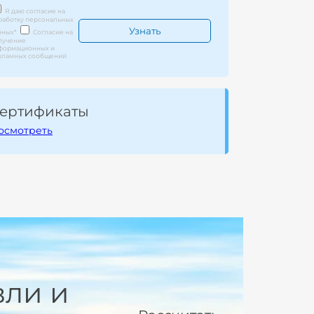
Я даю согласие на
работку персональных
нных
*
Согласие на
лучение
формационных и
кламных сообщений
ертификаты
осмотреть
вли и