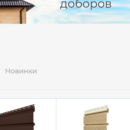
доборов
Новинки