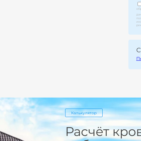
об
да
по
ин
ре
С
П
Калькулятор
Расчёт кро