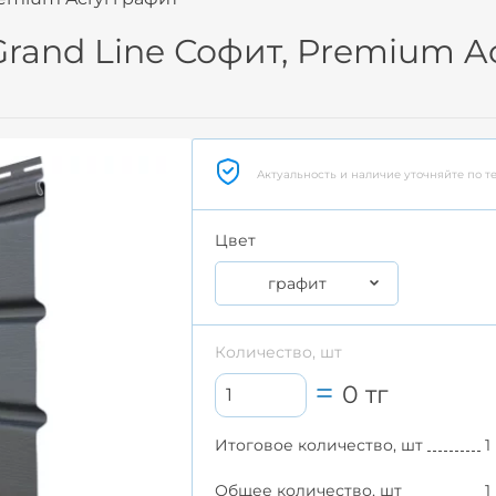
and Line Софит, Premium Ac
Актуальность и наличие уточняйте по т
Цвет
графит
Количество, шт
0
тг
Итоговое количество, шт
1
Общее количество, шт
1