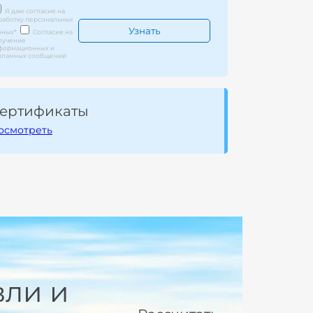
Я даю согласие на
работку персональных
нных
*
Согласие на
лучение
формационных и
кламных сообщений
ертификаты
осмотреть
вли и