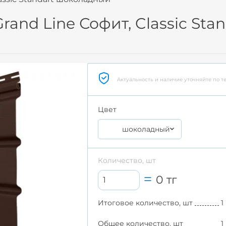
and Line Софит, Classic St
Актуальность и наличие уточняйте по т
Цвет
шоколадный
Количество, шт
0
тг
Итоговое количество, шт
1
Общее количество, шт
1