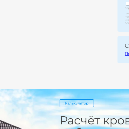
об
да
по
ин
ре
С
П
Калькулятор
Расчёт кро