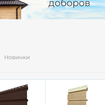
доборов
Новинки