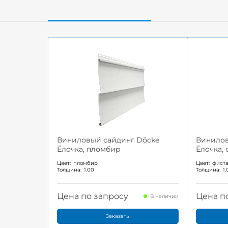
Виниловый сайдинг Döcke
Винилов
Ёлочка, пломбир
Ёлочка,
Цвет:
пломбир
Цвет:
фист
Толщина:
1.00
Толщина:
1
Цена по запросу
Цена п
В наличии
Заказать