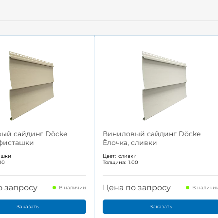
ый сайдинг Döcke
Виниловый сайдинг Döcke
 фисташки
Ёлочка, сливки
ашки
Цвет:
сливки
.00
Толщина:
1.00
о запросу
Цена по запросу
В наличии
В наличи
Заказать
Заказать