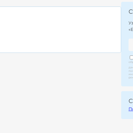
С
У
«
об
да
по
ин
ре
С
П