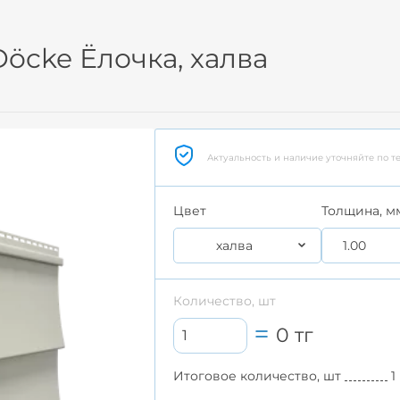
öcke Ёлочка, халва
Актуальность и наличие уточняйте по т
Цвет
Толщина, м
халва
1.00
Количество, шт
0
тг
Итоговое количество, шт
1