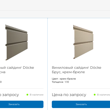
ый сайдинг Döcke
Виниловый сайдинг Döcke
сна
Брус, крем-брюле
а
Цвет:
крем-брюле
10
Толщина:
1.10
о запросу
Цена по запросу
В наличии
В наличи
Заказать
Заказать