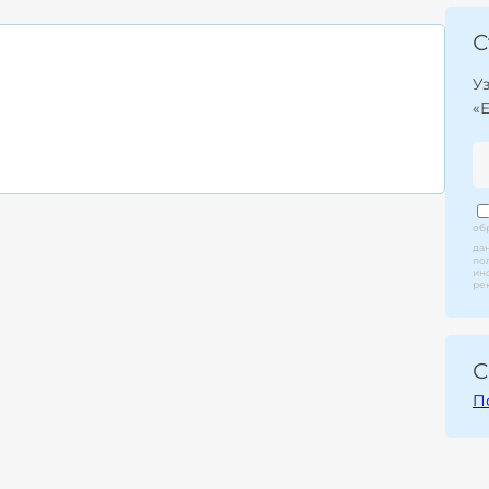
С
У
«
об
да
по
ин
ре
С
П