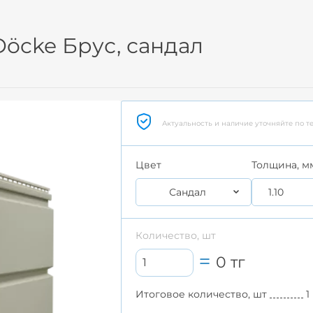
öcke Брус, сандал
Актуальность и наличие уточняйте по т
Цвет
Толщина, м
Сандал
1.10
Количество, шт
0
тг
Итоговое количество, шт
1