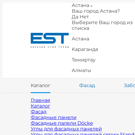
Астана
Ваш город Астана?
Да
Нет
Выберите Ваш город из
списка
Астана
Караганда
Темиртау
Алматы
Каталог
Фасад
Заб
Главная
Каталог
Фасад
Фасадные панели
Фасадные палели Döcke
Углы для фасадных панелей
Углы для фасадных панелей серии Stand