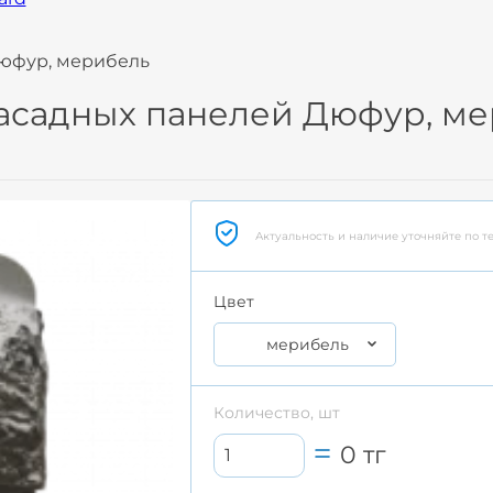
Дюфур, мерибель
асадных панелей Дюфур, м
Актуальность и наличие уточняйте по т
Цвет
мерибель
Количество, шт
0
тг