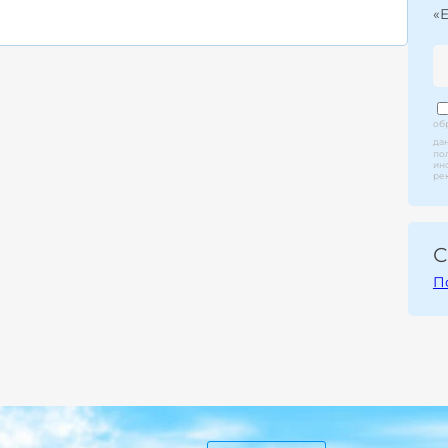
«
об
да
по
ин
ре
С
П