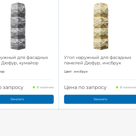
ружный для фасадных
Угол наружный для фасадных
 Дюфур, кумайор
панелей Дюфур, инсбрук
йор
Цвет:
инсбрук
о запросу
Цена по запросу
В наличии
В наличи
Заказать
Заказать