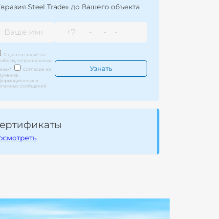
Евразия Steel Trade» до Вашего объекта
Я даю согласие на
работку персональных
нных
*
Согласие на
лучение
формационных и
кламных сообщений
ертификаты
осмотреть