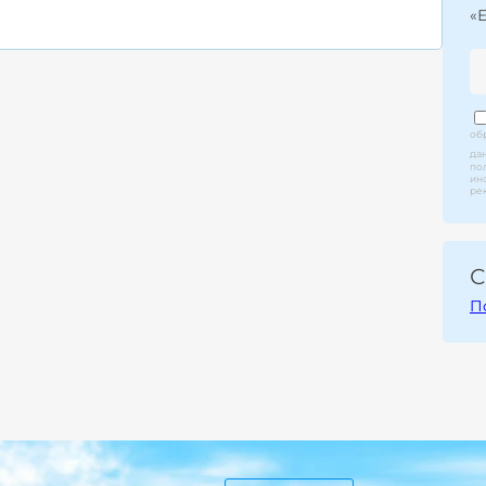
«
об
да
по
ин
ре
С
П