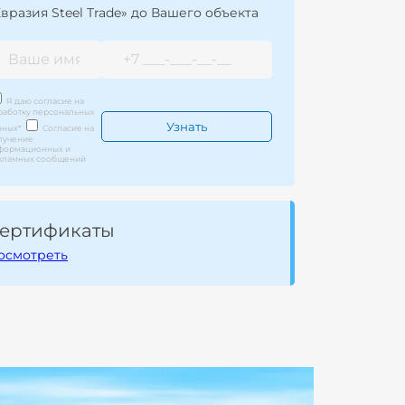
Евразия Steel Trade» до Вашего объекта
Я даю согласие на
работку персональных
нных
*
Согласие на
лучение
формационных и
кламных сообщений
ертификаты
осмотреть