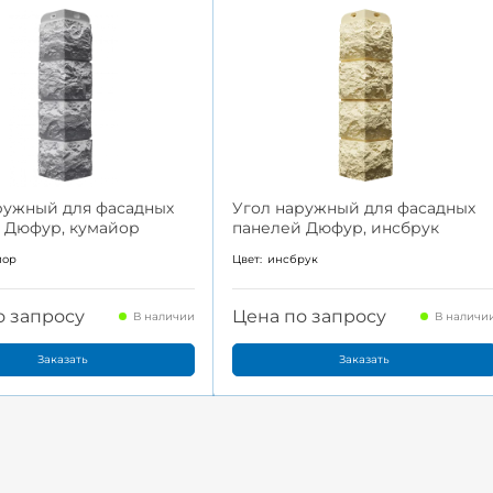
ружный для фасадных
Угол наружный для фасадных
 Дюфур, кумайор
панелей Дюфур, инсбрук
йор
Цвет:
инсбрук
о запросу
Цена по запросу
В наличии
В наличи
Заказать
Заказать