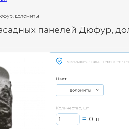
Дюфур, доломиты
асадных панелей Дюфур, д
Актуальность и наличие уточняйте по т
Цвет
доломиты
Количество, шт
0
тг