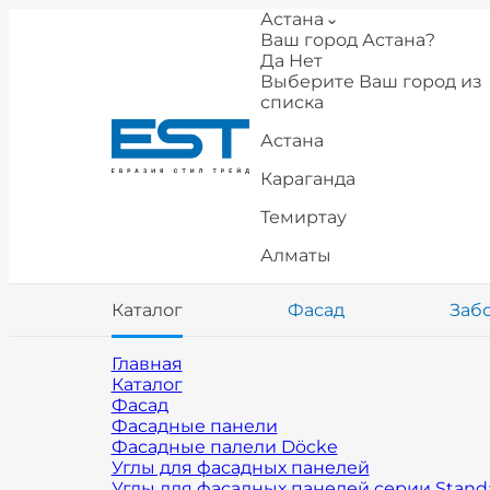
Астана
Ваш город Астана?
Да
Нет
Выберите Ваш город из
списка
Астана
Караганда
Темиртау
Алматы
Каталог
Фасад
Заб
Главная
Каталог
Фасад
Фасадные панели
Фасадные палели Döcke
Углы для фасадных панелей
Углы для фасадных панелей серии Stand