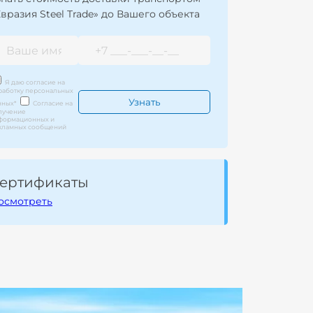
Евразия Steel Trade» до Вашего объекта
Я даю согласие на
работку персональных
нных
*
Согласие на
лучение
формационных и
кламных сообщений
ертификаты
осмотреть