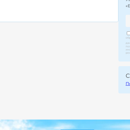
«
об
да
по
ин
ре
С
П