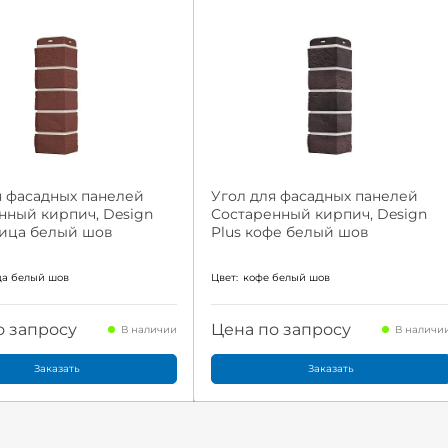
я фасадных панелей
Угол для фасадных панелей
нный кирпич, Design
Состаренный кирпич, Design
рица белый шов
Plus кофе белый шов
ца белый шов
Цвет:
кофе белый шов
о запросу
Цена по запросу
В наличии
В наличи
Заказать
Заказать