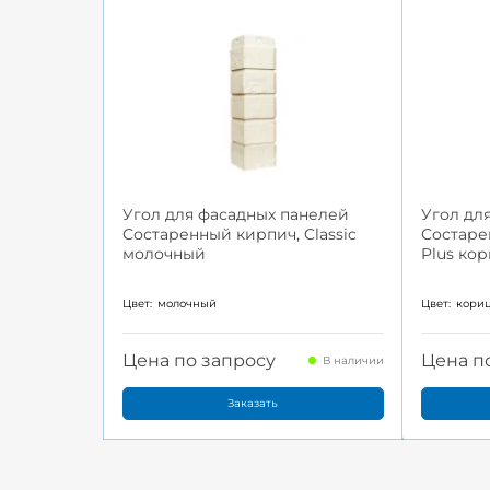
Угол для фасадных панелей
Угол дл
Состаренный кирпич, Classic
Состаре
молочный
Plus ко
Цвет:
молочный
Цвет:
кори
Цена по запросу
Цена п
В наличии
Заказать