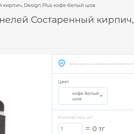
 кирпич, Design Plus кофе белый шов
нелей Состаренный кирпич, 
Актуальность и наличие уточняйте по т
Цвет
кофе белый
шов
Количество, шт
0
тг