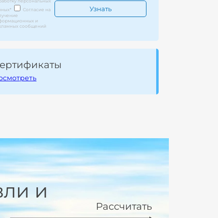
работку персональных
нных
*
Согласие на
лучение
формационных и
кламных сообщений
ертификаты
осмотреть
вли и
Рассчитать