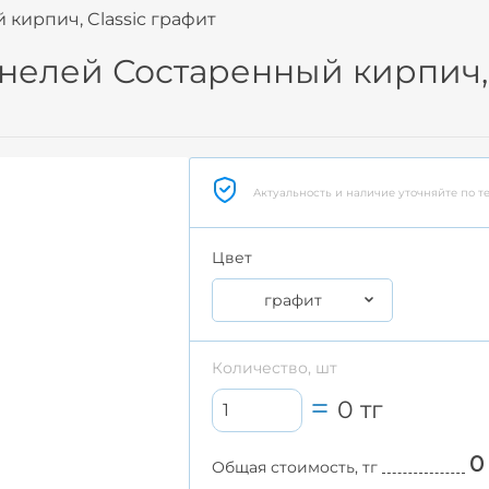
кирпич, Classic графит
нелей Состаренный кирпич, 
Актуальность и наличие уточняйте по т
Цвет
графит
Количество, шт
0
тг
0
Общая стоимость, тг