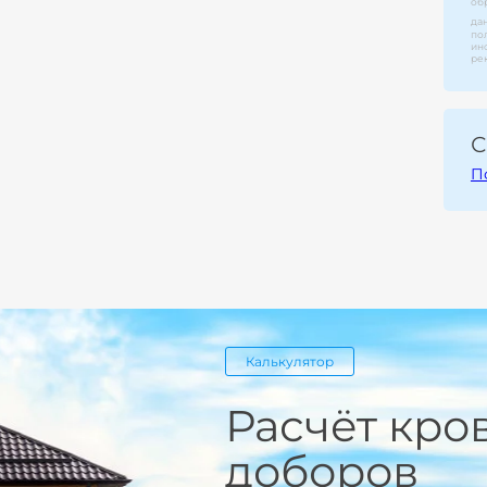
об
да
по
ин
ре
С
П
Калькулятор
Расчёт кро
доборов