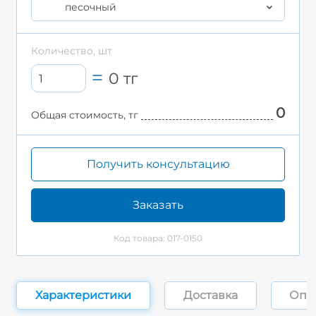
песочный
Количество, шт
0
тг
0
Общая стоимость, тг
Получить консультацию
Заказать
Код товара: 017-0150
Характеристики
Доставка
Опл