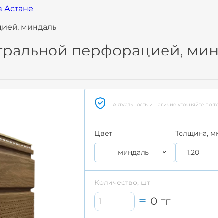
в Астане
цией, миндаль
нтральной перфорацией, ми
Актуальность и наличие уточняйте по т
Цвет
Толщина, м
миндаль
1.20
Количество, шт
0
тг