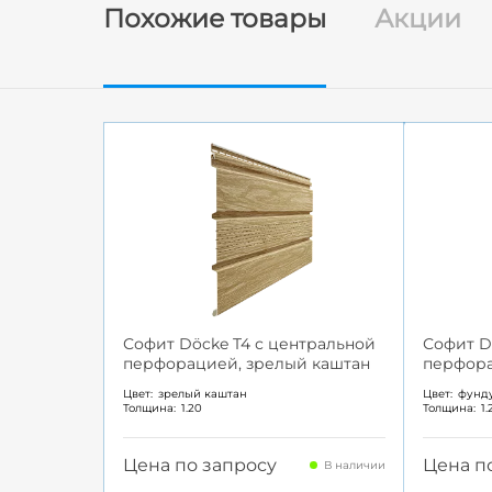
Похожие товары
Акции
Софит Döcke T4 с центральной
Софит D
перфорацией, зрелый каштан
перфора
Цвет:
зрелый каштан
Цвет:
фунд
Толщина:
1.20
Толщина:
1.
Цена по запросу
Цена п
В наличии