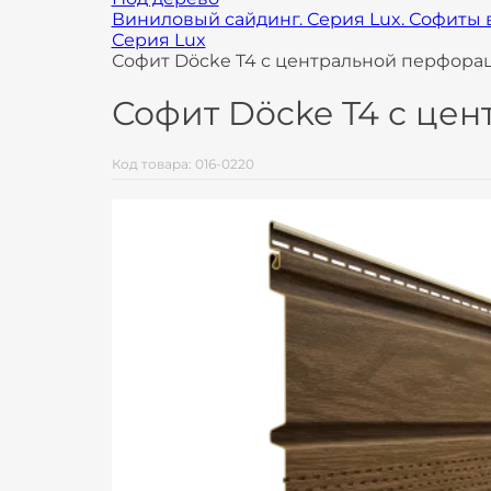
Виниловый сайдинг. Серия Lux. Софиты 
Серия Lux
Софит Döcke T4 с центральной перфора
Софит Döcke T4 с це
Код товара: 016-0220