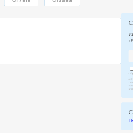
Оплата
Отзывы
С
У
«
об
да
по
ин
ре
С
П