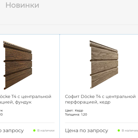
Новинки
öcke T4 с центральной
Софит Döcke T4 с центральной
цией, фундук
перфорацией, кедр
ук
Цвет:
Кедр
20
Толщина:
1.20
о запросу
Цена по запросу
В наличии
В наличи