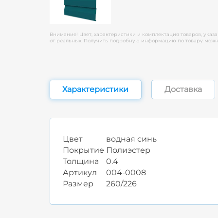
Внимание! Цвет, характеристики и комплектация товаров, указа
от реальных. Получить подробную информацию по товару можно
Характеристики
Доставка
Цвет
водная синь
Покрытие
Полиэстер
Толщина
0.4
Артикул
004-0008
Размер
260/226