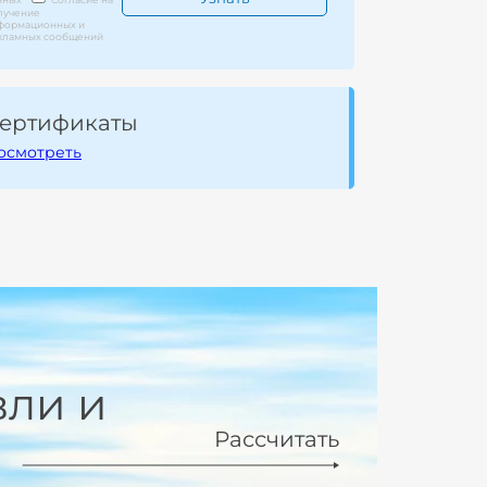
лучение
формационных и
кламных сообщений
ертификаты
осмотреть
вли и
Рассчитать