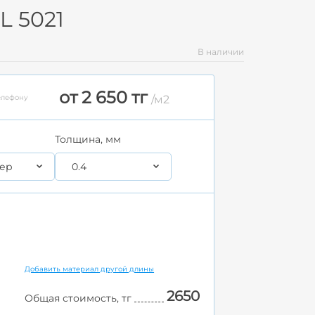
L 5021
В наличии
от 2 650 тг
елефону
/м2
Толщина, мм
ер
0.4
Добавить материал другой длины
2650
Общая стоимость, тг