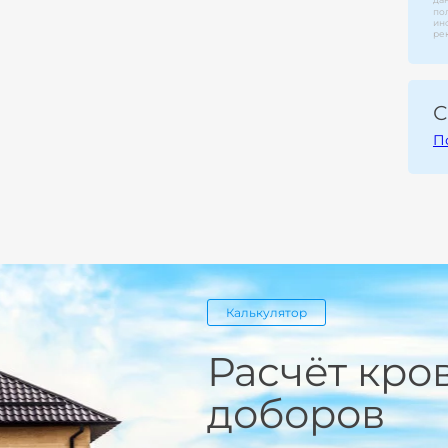
по
ин
ре
С
П
Калькулятор
Расчёт кро
доборов