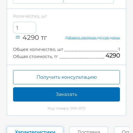
Количество, шт
4290
тг
Добавить материал другой длины
Общее количество, шт
1
4290
Общая стоимость, тг
Получить консультацию
Заказать
Код товара: 004-0171
Характеристики
Доставка
Опл