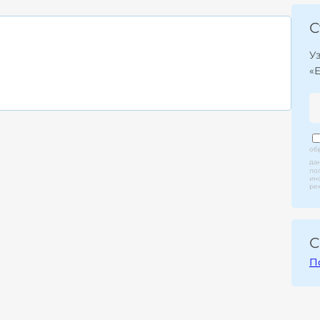
С
У
«
об
да
по
ин
ре
С
П