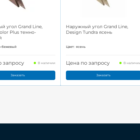
й угол Grand Line,
Наружный угол Grand Line,
Color Plus темно-
Design Tundra ясень
й
о-бежевый
Цвет:
ясень
о запросу
Цена по запросу
В наличии
В наличи
Заказать
Заказать