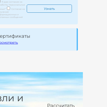
Я даю согласие на
работку персональных
нных
*
Согласие на
лучение
формационных и
кламных сообщений
ертификаты
осмотреть
вли и
Рассчитать