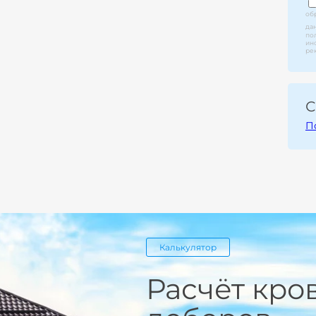
об
да
по
ин
ре
С
П
Калькулятор
Расчёт кро