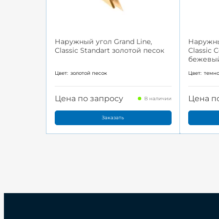
Наружный угол Grand Line,
Наружны
Classic Standart золотой песок
Classic 
бежевы
Цвет:
золотой песок
Цвет:
темн
Цена по запросу
Цена п
В наличии
Заказать