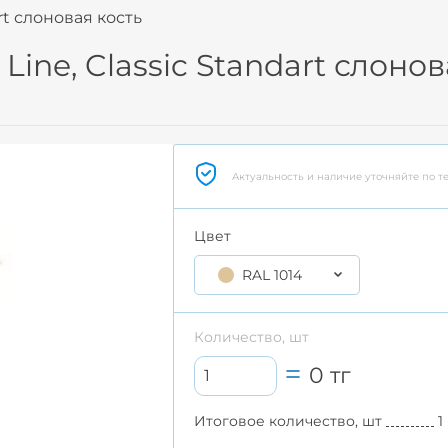
rt слоновая кость
ine, Classic Standart слонов
Актуальность и наличие уточняйте по т
Цвет
RAL 1014
Количество, шт
0
тг
Итоговое количество, шт
1