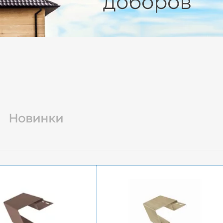
доборов
Новинки